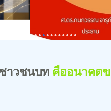
งชาวชนบท
คืออนาคตข